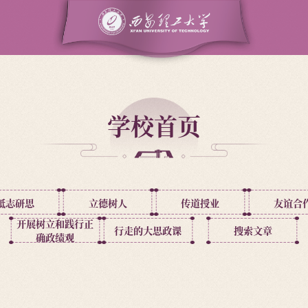
学校首页
砥志研思
立德树人
传道授业
友谊合
开展树立和践行正
行走的大思政课
搜索文章
确政绩观