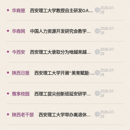
练”
2026-07-
华商报
西安理工大学教授自主研发GAST
29
模型助力科学防汛
2026-07-
华商网
中国人力资源开发研究会教学与
28
实践分会年会在西安理工大学举办
2026-07-
今西安
西安理工大录取分为啥越来越
28
高？
2026-07-
陕西日报
西安理工大学开展“美育赋能·绘
28
兴略阳”暑期墙绘实践活动
2026-07-
微享校园
西理工拔尖创新班延安研学之
28
旅
2026-07-
陕西老干部
西安理工大学举办离退休工
28
作人员能力提升专题学习会