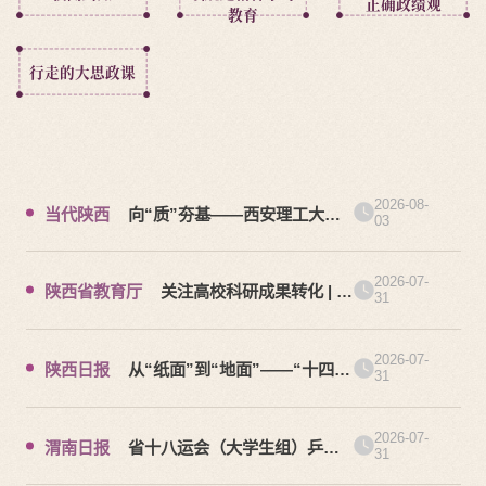
正确政绩观
教育
行走的大思政课
2026-08-
当代陕西
向“质”夯基——西安理工大学
03
教师解读“十五五”如何增强质量技术基础
能力
2026-07-
陕西省教育厅
关注高校科研成果转化 | 西
31
安理工大学科研成果实现从“纸面”到“地
面”的跨越
2026-07-
陕西日报
从“纸面”到“地面”——“十四
31
五”以来，西安理工大学签订横向科研合同
5500余项，科研成果就地转化率超60%
2026-07-
渭南日报
省十八运会（大学生组）乒乓
31
球比赛男子单打冠军杨子江：“输赢都是历