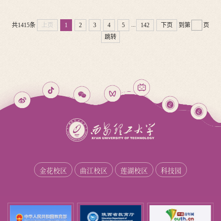
...
共1415条
上页
1
2
3
4
5
142
下页
到第
页
跳转
金花校区
曲江校区
莲湖校区
科技园