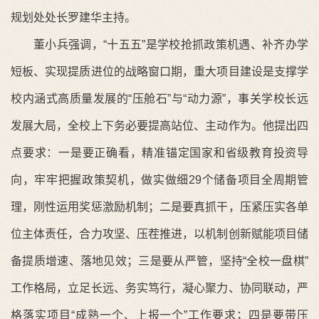
规划处处长罗建华主持。
董小兵强调，“十五五”是学校抢抓政策机遇、补齐办学
短板、实现提质进位的战略窗口期，重大项目建设是支撑
学
校内涵式高质量发展的
“压舱石”与“动力源”，事关学校长远
发展大局，全校上下务必要提高站位、主动作为。他提出四
点要求：
一是要正确看
，精准锚定国家和省级教育投资导
向，牢牢把握政策契机，做实做细
29
个储备项目全周期管
理，刚性运用奖惩激励机制；
二是要真抓干
，压紧压实各单
位主体责任，合力攻坚、压茬推进，以机制创新赋能项目储
备提质增速、落地见效；
三是要从严管
，坚持
“全校一盘棋”
工作格局，立足长远、务实笃行，凝心聚力、协同联动，严
格落实项目“成熟一个、上报一个”工作要求；
四是要带压