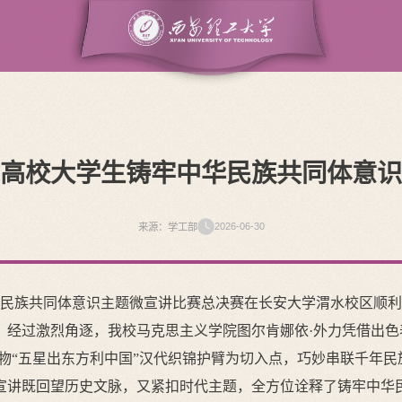
高校大学生铸牢中华民族共同体意识
2026-06-30
来源：学工部
中华民族共同体意识主题微宣讲比赛总决赛在长安大学渭水校区顺
。经过激烈角逐，我校马克思主义学院图尔肯娜依·外力凭借出
物“五星出东方利中国”汉代织锦护臂为切入点，巧妙串联千年
宣讲既回望历史文脉，又紧扣时代主题，全方位诠释了铸牢中华