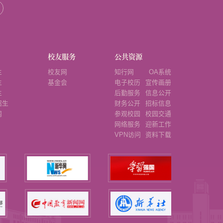
校友服务
公共资源
生
校友网
知行网
OA系统
生
基金会
电子校历
宣传画册
生
后勤服务
信息公开
招生
财务公开
招标信息
网
参观校园
校园交通
网络服务
迎新工作
VPN访问
资料下载